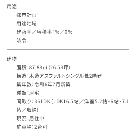
用途
都市計画：
用途地域：
建蔽率／容積率：％／0％
法令：
建物
面積：87.88㎡（26.58坪）
構造：木造アスファルトシングル葺2階建
築年数：令和6年7月新築
種類：居宅
間取り：3SLDK（LDK16.5帖／洋室5.2帖・6帖・7.1
帖／収納）
現況：居住中
駐車場：2台可