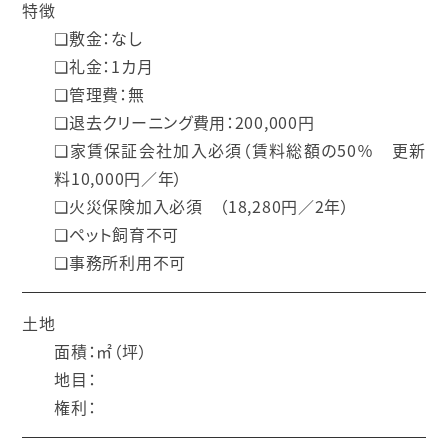
特徴
❑敷金：なし
❑礼金：1カ月
❑管理費：無
❑退去クリーニング費用：200,000円
❑家賃保証会社加入必須（賃料総額の50％ 更新
料10,000円／年）
❑火災保険加入必須 （18,280円／2年）
❑ペット飼育不可
❑事務所利用不可
土地
面積：㎡（坪）
地目：
権利：